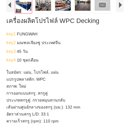
เครื่องผลิตโปรไฟล์ WPC Decking
key1
FUNGWAH
key2
มณฑลเจียงซู ประเทศจีน
key3
45 วัน
key4
10 ชุด/เดือน
ใบสมัคร: แผ่น, โปรไฟล์, แผ่น
แปรรูปพลาสติก: WPC
สภาพ: ใหม่
การออกแบบสกรู: สกรูคู่
ประเภทสกรูคู่: กรวยหมุนทวนกลับ
เส้นผ่านศูนย์กลางของสกรู (มม.): 132 mm
อัตราส่วนสกรู L/D: 33:1
ความเร็วสกรู (rpm): 110 rpm