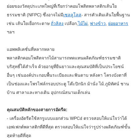
ย่อยของวัสดุประเภทใหญ่ที่เรียกว่าคอมโพสิตพลาสติกเส้นใย
ธรรมชาติ (NFPC) ซึ่งอาจไม่มี
เซลลูโลส
- สารตัวเติมเส้นใยพื้นฐาน
เช่น เส้นใยเยื่อกระดาษ
ถั่วลิสง
เปลือก,
ไม้ไผ่
,
ฟางข้าว
,
ย่อยอาหาร
ฯลฯ
แอพพลิเคชั่นที่หลากหลาย
พลาสติกคอมโพสิตจากไม้สามารถทดแทนผลิตภัณฑ์ธรรมชาติ
บริสุทธิ์ได้สำเร็จ ด้วยอายุที่ยืนยาวและคุณสมบัติที่เป็นประโยชน์
อื่นๆ เช่นองค์ประกอบพื้นระเบียงและฟันดาบ หลังคา โครงบังตาที่
เป็นช่องและโพรไฟล์กรอบประตู โต๊ะปิกนิก ม้านั่ง ไม้.ภูมิทัศน์ ชาน
บ้าน ศาลาและทางเดิน อุปกรณ์สนามเด็กเล่น
คุณสมบัติหลักของสายการอัดรีด:
- เครื่องอัดรีดใช้สกรูแบบแยกส่วน WPCd ตรวจสอบให้แน่ใจว่าได้
เอฟเฟกต์พลาสติกที่ดีที่สุด ตรวจสอบให้แน่ใจว่ารูปร่างผลิตภัณฑ์ขั้น
สุดท้ายดีที่สุด