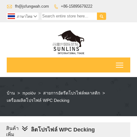

fh@jsfungwah.com
+86-15895679222


ภาษาไทย

Toggl
บ้าน
>
προϊόν
>
สายการอัดรีดโปรไฟล์พลาสติก
>
เครื่องผลิตโปรไฟล์ WPC Decking
สินค้า
เครื่องผลิตโปรไฟล์ WPC Decking
เพิ่ม