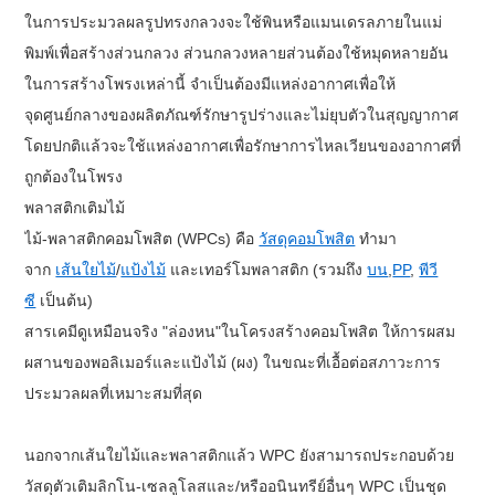
ในการประมวลผลรูปทรงกลวงจะใช้พินหรือแมนเดรลภายในแม่
พิมพ์เพื่อสร้างส่วนกลวง ส่วนกลวงหลายส่วนต้องใช้หมุดหลายอัน
ในการสร้างโพรงเหล่านี้ จำเป็นต้องมีแหล่งอากาศเพื่อให้
จุดศูนย์กลางของผลิตภัณฑ์รักษารูปร่างและไม่ยุบตัวในสุญญากาศ
โดยปกติแล้วจะใช้แหล่งอากาศเพื่อรักษาการไหลเวียนของอากาศที่
ถูกต้องในโพรง
พลาสติกเติมไม้
ไม้-พลาสติกคอมโพสิต (WPCs) คือ
วัสดุคอมโพสิต
ทำมา
จาก
เส้นใยไม้
/
แป้งไม้
และเทอร์โมพลาสติก (รวมถึง
บน
,
PP
,
พีวี
ซี
เป็นต้น)
สารเคมีดูเหมือนจริง "ล่องหน"ในโครงสร้างคอมโพสิต ให้การผสม
ผสานของพอลิเมอร์และแป้งไม้ (ผง) ในขณะที่เอื้อต่อสภาวะการ
ประมวลผลที่เหมาะสมที่สุด
นอกจากเส้นใยไม้และพลาสติกแล้ว WPC ยังสามารถประกอบด้วย
วัสดุตัวเติมลิกโน-เซลลูโลสและ/หรืออนินทรีย์อื่นๆ WPC เป็นชุด