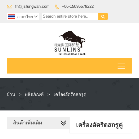

fh@jsfungwah.com
+86-15895679222


ภาษาไทย

Toggl
บ้าน
>
ผลิตภัณฑ์
>
เครื่องอัดรีดสกรูคู่
สินค้าเพิ่มเติม
เครื่องอัดรีดสกรูคู่